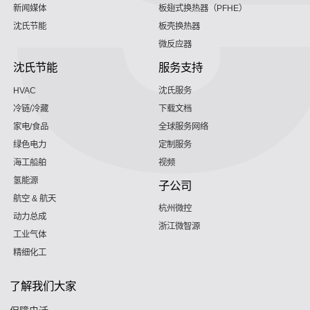
新闻媒体
板翅式换热器（PFHE）
沈氏节能
板壳换热器
微反应器
沈氏节能
服务支持
HVAC
沈氏服务
冷链/冷藏
下载文档
家电/食品
全球服务网络
绿色电力
定制服务
海工船舶
视频
氢能源
子公司
航空 & 航天
杭州微控
动力总成
浙江微智源
工业气体
精细化工
了解我们大家