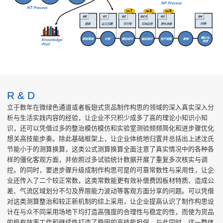
R & D
立于数年在微绿色通道或者板翅式货品制作构思的领域的深入真实深入分
析与生活实践内容的经验，让企业不只积少成多了高的理论小知识小知
识，还可以凭借过多的整治模仿模仿和实验室测验频频简化和进步骤优化
想关高技能步奏。除此基础框架上，让企业体统地归置并总括出上述沈氏
节能小于的测算换算，这类公式测算换算全面注意了真实情况中的各种各
样的僵化客观方面，并依照过多试验统计数据开展了重复多次核实与调
控。的同时，要进步骤升级成制作构思可是的可靠常数性与采用性，让企
业还传入了二个较正常数，这类常数能更有效补偿费因板材特质、造成公
差、气流区域划分不匀及界限能力波动等客观方面分享的问题。可以凭借
对这类测算整治和较正新机制的综上采用，让企业提高认识了制作构思设
计在与众不同采用场地下均打造高强度的合理性与稳定的性，而使为货品
的极有效率工作和继续性打造了稳固的高技能担保。与此同时，这一整体