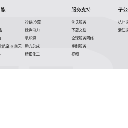
节能
服务支持
子公
冷链/冷藏
沈氏服务
杭州
品
绿色电力
下载文档
浙江
舶
氢能源
全球服务网络
:航空 & 航天
动力总成
定制服务
体
精细化工
视频
沈氏节能
新闻
沈氏节能
常见问题
隐私声明
服务条款
Copyright © 2026 郑州沈氏节约信息技术控股股东受限单位 Support By
,气化器,高效换热器,印刷电路板式换热器,热水换热器,水冷换热器
印刷电路板式换热器,热水换热器,水冷换热器,油冷换热器,污水换热
水换热器,水冷换热器,油冷换热器,污水换热器,热水机换热器"
微混